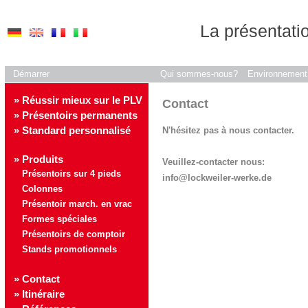
La présentat
Démarrer
Qui sommes-nous?
Environnement
» Réussir mieux sur le PLV
Contact
» Présentoirs permanents
» Standard personnalisé
N'hésitez pas à nous contacter.
» Produits
Veuillez-contacter nous:
Présentoirs sur 4 pieds
info@lockweiler-werke.de
Colonnes
Présentoir march. en vrac
Formes spéciales
Présentoirs de comptoir
Stands promotionnels
» Contact
» Itinéraire