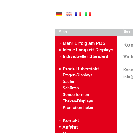
Start
Über 
» Mehr Erfolg am POS
Kon
» Ideale Langzeit-Displays
» Individueller Standard
Wir f
» Produktübersicht
Konta
Etagen-Displays
info@
Säulen
Schütten
Sonderformen
Theken-Displays
Promotiontheken
» Kontakt
» Anfahrt